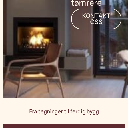
tømrere
KONTAKT
OSS
Fra tegninger til ferdig bygg