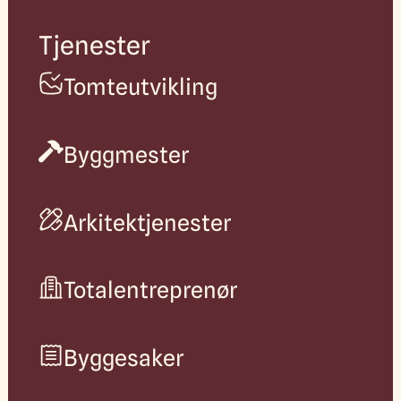
Tjenester
Tomteutvikling
Byggmester
Arkitektjenester
Totalentreprenør
Byggesaker